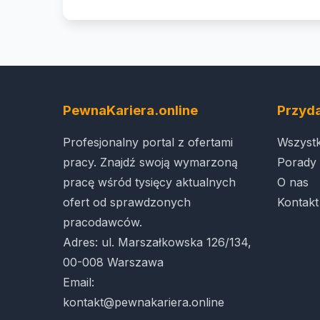
PewnaKariera.online
Przyda
Profesjonalny portal z ofertami
Wszystk
pracy. Znajdź swoją wymarzoną
Porady 
pracę wśród tysięcy aktualnych
O nas
ofert od sprawdzonych
Kontakt
pracodawców.
Adres: ul. Marszałkowska 126/134,
00-008 Warszawa
Email:
kontakt@pewnakariera.online