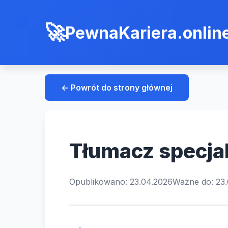
PewnaKariera.onlin
← Powrót do strony głównej
Tłumacz specja
Opublikowano: 23.04.2026
Ważne do: 23