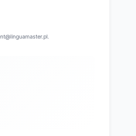
ent@linguamaster.pl
.