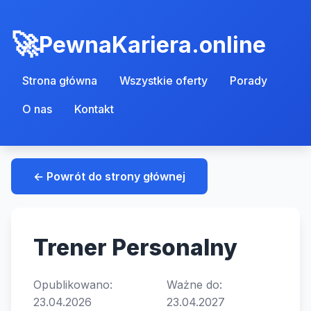
PewnaKariera.online
Strona główna
Wszystkie oferty
Porady
O nas
Kontakt
← Powrót do strony głównej
Trener Personalny
Opublikowano:
Ważne do:
23.04.2026
23.04.2027