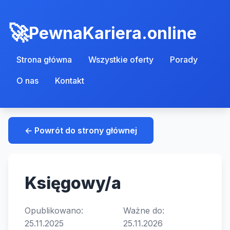
PewnaKariera.online
Strona główna
Wszystkie oferty
Porady
O nas
Kontakt
← Powrót do strony głównej
Księgowy/a
Opublikowano:
Ważne do:
25.11.2025
25.11.2026