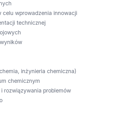
znych
w celu wprowadzenia innowacji
tacji technicznej
wojowych
e wyników
chemia, inżynieria chemiczna)
rium chemicznym
a i rozwiązywania problemów
o