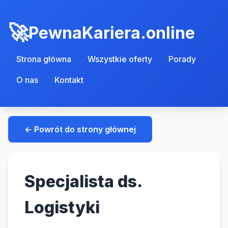
PewnaKariera.online
Strona główna
Wszystkie oferty
Porady
O nas
Kontakt
← Powrót do strony głównej
Specjalista ds.
Logistyki